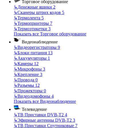
Торговое оборудование
↳
Денежные ящики
2
↳
Сканеры штрих кодов
5
↳
Термолента
5
↳
Термопринтеры
7
↳
Термоэтикетки
3
Показать все Торговое оборудование
Видеонаблюдение
↳
Видеорегистраторы
9
↳
Блоки питания
13
↳
Аккумуляторы
1
↳
Камеры
12
↳
Микрофоны
3
↳
Крепление
3
↳
Провода
0
↳
Разъемы
12
↳
Прожекторы
0
↳
Видеодомофоны
4
Показать все Видеонаблюдение
Телевидение
↳
ТВ Приставки DVB-T2
4
↳
Эфирные антенны DVB-T2
3
↳
ТВ Приставки Спутниковые
7