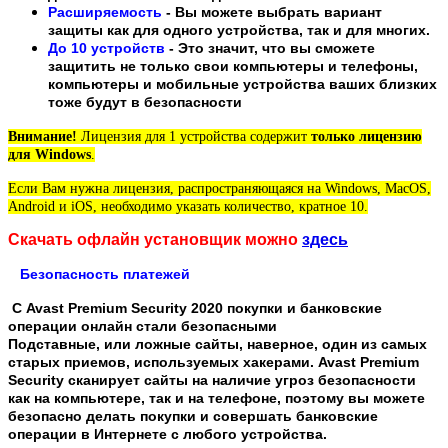
Расширяемость
- Вы можете выбрать вариант
защиты как для одного устройства, так и для многих.
До 10 устройств
- Это значит, что вы сможете
защитить не только свои компьютеры и телефоны,
компьютеры и мобильные устройства ваших близких
тоже будут в безопасности
Внимание!
Лицензия для 1 устройства содержит
только лицензию
для Windows
.
Если Вам нужна лицензия, распространяющаяся на Windows, MacOS,
Android и iOS, необходимо указать количество, кратное 10.
Скачать офлайн установщик можно
здесь
Безопасность платежей
С Avast Premium Security 2020 покупки и банковские
операции онлайн стали безопасными
Подставные, или ложные сайты, наверное, один из самых
старых приемов, используемых хакерами. Avast Premium
Security сканирует сайты на наличие угроз безопасности
как на компьютере, так и на телефоне, поэтому вы можете
безопасно делать покупки и совершать банковские
операции в Интернете с любого устройства.