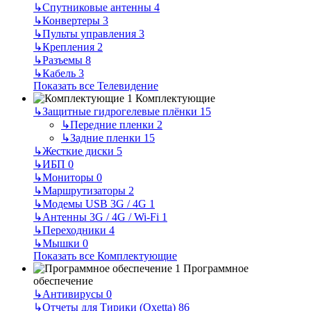
↳
Спутниковые антенны
4
↳
Конвертеры
3
↳
Пульты управления
3
↳
Крепления
2
↳
Разъемы
8
↳
Кабель
3
Показать все Телевидение
Комплектующие
↳
Защитные гидрогелевые плёнки
15
↳
Передние пленки
2
↳
Задние пленки
15
↳
Жесткие диски
5
↳
ИБП
0
↳
Мониторы
0
↳
Маршрутизаторы
2
↳
Модемы USB 3G / 4G
1
↳
Антенны 3G / 4G / Wi-Fi
1
↳
Переходники
4
↳
Мышки
0
Показать все Комплектующие
Программное
обеспечение
↳
Антивирусы
0
↳
Отчеты для Тирики (Oxetta)
86