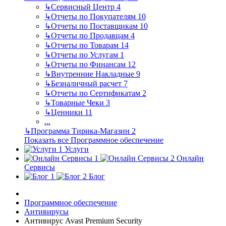
↳
Сервисный Центр
4
↳
Отчеты по Покупателям
10
↳
Отчеты по Поставщикам
10
↳
Отчеты по Продавцам
4
↳
Отчеты по Товарам
14
↳
Отчеты по Услугам
1
↳
Отчеты по Финансам
12
↳
Внутренние Накладные
9
↳
Безналичный расчет
7
↳
Отчеты по Сертификатам
2
↳
Товарные Чеки
3
↳
Ценники
11
...
↳
Программа Тирика-Магазин
2
Показать все Программное обеспечение
Услуги
Онлайн
Сервисы
Блог
Программное обеспечение
Антивирусы
Антивирус Avast Premium Security